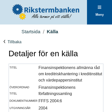
Meny
Startsida
Källa
Tillbaka
Detaljer för en källa
titel
Finansinspektionens allmänna råd
om kreditriskhantering i kreditinstitut
och värdepappersinstitut
överordnad
Finansinspektionens
titel
författningssamling
dokumentnummer
FFFS 2004:6
utgivningsår
2004