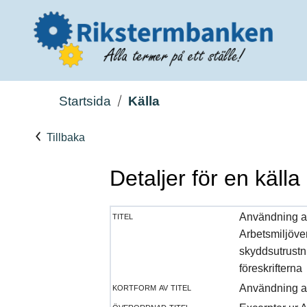
Startsida
Källa
Tillbaka
Detaljer för en källa
titel
Användning av
Arbetsmiljöve
skyddsutrustn
föreskrifterna
kortform av titel
Användning av
överordnad titel