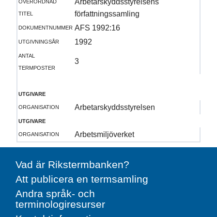
överordnad
Arbetarskyddsstyrelsens
titel
författningssamling
dokumentnummer
AFS 1992:16
utgivningsår
1992
antal
3
termposter
utgivare
organisation
Arbetarskyddsstyrelsen
utgivare
organisation
Arbetsmiljöverket
Vad är Rikstermbanken?
Att publicera en termsamling
Andra språk- och
terminologiresurser