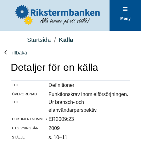
Meny
Startsida
Källa
Tillbaka
Detaljer för en källa
titel
Definitioner
överordnad
Funktionskrav inom elförsörjningen.
titel
Ur bransch- och
elanvändarperspektiv.
dokumentnummer
ER2009:23
utgivningsår
2009
ställe
s. 10–11