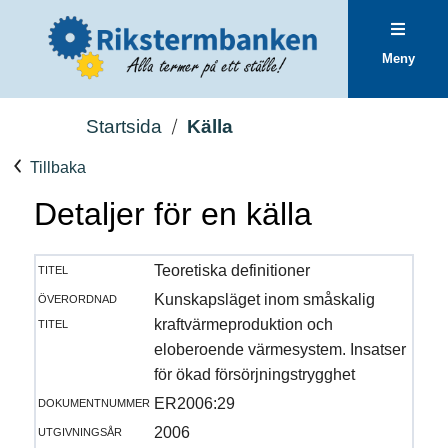
Meny
Startsida
Källa
Tillbaka
Detaljer för en källa
titel
Teoretiska definitioner
överordnad
Kunskapsläget inom småskalig
titel
kraftvärmeproduktion och
eloberoende värmesystem. Insatser
för ökad försörjningstrygghet
dokumentnummer
ER2006:29
utgivningsår
2006