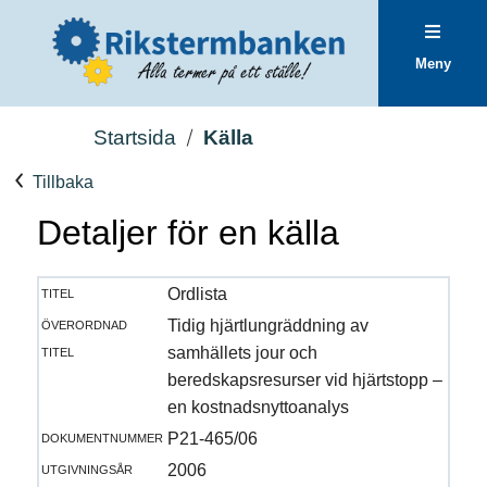
Meny
Startsida
Källa
Tillbaka
Detaljer för en källa
titel
Ordlista
överordnad
Tidig hjärtlungräddning av
titel
samhällets jour och
beredskapsresurser vid hjärtstopp –
en kostnadsnyttoanalys
dokumentnummer
P21-465/06
utgivningsår
2006