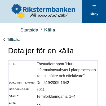
Meny
Startsida
Källa
Tillbaka
Detaljer för en källa
titel
Förstudierapport ”Hur
informationsutbytet i planprocessen
kan bli bättre och effektivare”
dokumentnummer
Dnr 519/2005-1642
utgivningsår
2011
ställe
Termförklaringar, s. 1–4
antal
22