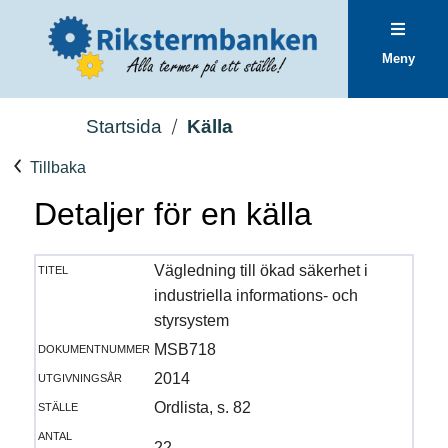
Meny
Startsida
Källa
Tillbaka
Detaljer för en källa
titel
Vägledning till ökad säkerhet i
industriella informations- och
styrsystem
dokumentnummer
MSB718
utgivningsår
2014
ställe
Ordlista, s. 82
antal
22