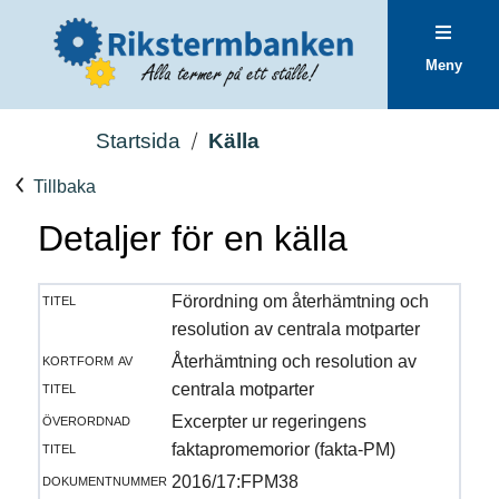
Meny
Startsida
Källa
Tillbaka
Detaljer för en källa
titel
Förordning om återhämtning och
resolution av centrala motparter
kortform av
Återhämtning och resolution av
titel
centrala motparter
överordnad
Excerpter ur regeringens
titel
faktapromemorior (fakta-PM)
dokumentnummer
2016/17:FPM38