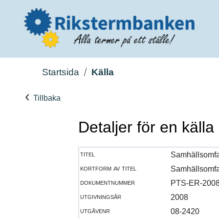
Startsida
Källa
Tillbaka
Detaljer för en källa
titel
Samhällsomfatt
kortform av titel
Samhällsomfat
dokumentnummer
PTS-ER-2008
utgivningsår
2008
utgåvenr
08-2420