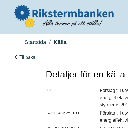
Startsida
Källa
Tillbaka
Detaljer för en källa
titel
Förslag till ut
energieffekti
styrmedel 20
kortform av titel
Förslag till ut
energieffekti
dokumentnummer