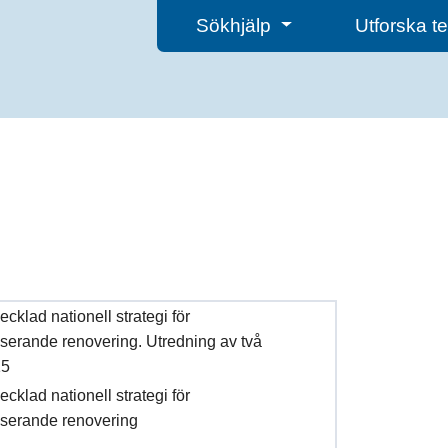
Sökhjälp
Utforska 
vecklad nationell strategi för
viserande renovering. Utredning av två
15
vecklad nationell strategi för
viserande renovering