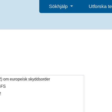
Sökhjälp
Utforska 
2) om europeisk skyddsorder
 SFS
2