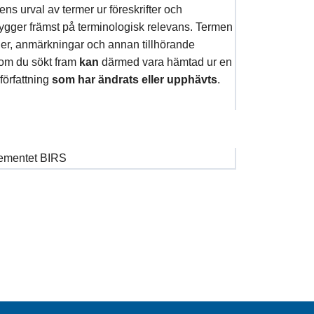
s urval av termer ur föreskrifter och
bygger främst på terminologisk relevans. Termen
oner, anmärkningar och annan tillhörande
som du sökt fram
kan
därmed vara hämtad ur en
 författning
som har ändrats eller upphävts
.
tementet BIRS