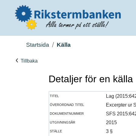
Startsida
Källa
Tillbaka
Detaljer för en källa
titel
Lag (2015:64
överordnad titel
Excerpter ur
dokumentnummer
SFS 2015:64
utgivningsår
2015
ställe
3 §