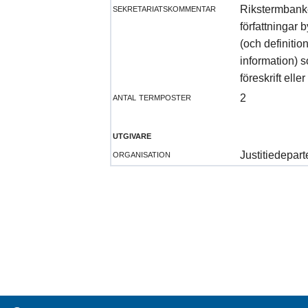
sekretariatskommentar
Rikstermbanken
författningar 
(och definiti
information) 
föreskrift eller
antal termposter
2
utgivare
organisation
Justitiedepar