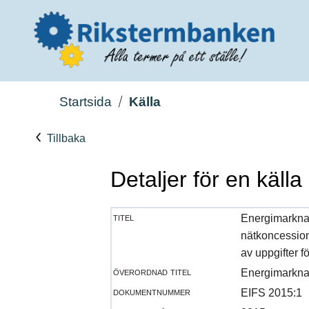
Startsida
Källa
Tillbaka
Detaljer för en källa
titel
Energimarknad
nätkoncession
av uppgifter f
överordnad titel
Energimarknad
dokumentnummer
EIFS 2015:1