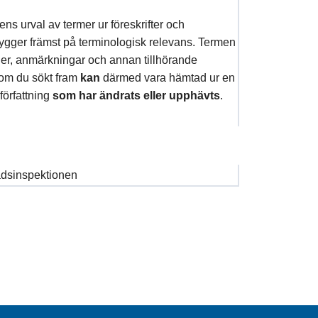
s urval av termer ur föreskrifter och
bygger främst på terminologisk relevans. Termen
oner, anmärkningar och annan tillhörande
som du sökt fram
kan
därmed vara hämtad ur en
 författning
som har ändrats eller upphävts
.
dsinspektionen