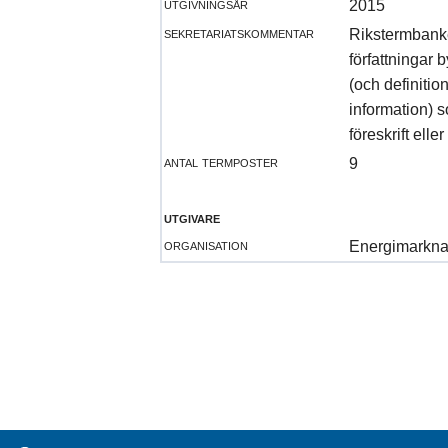
utgivningsår
2015
sekretariatskommentar
Rikstermbanken
författningar 
(och definiti
information) 
föreskrift eller
antal termposter
9
utgivare
organisation
Energimarkna