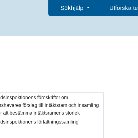
Sökhjälp
Utforska 
sinspektionens föreskrifter om
shavares förslag till intäktsram och insamling
ör att bestämma intäktsramens storlek
sinspektionens författningssamling