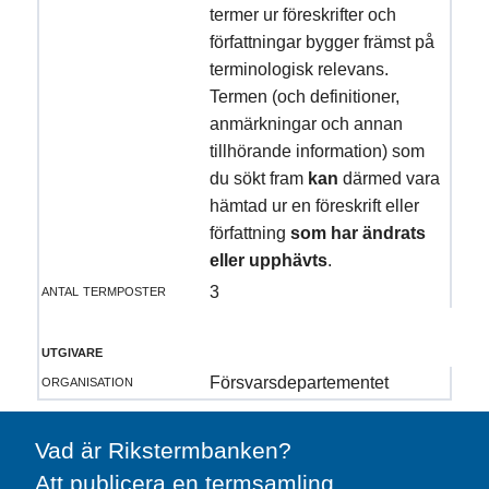
termer ur föreskrifter och
författningar bygger främst på
terminologisk relevans.
Termen (och definitioner,
anmärkningar och annan
tillhörande information) som
du sökt fram
kan
därmed vara
hämtad ur en föreskrift eller
författning
som har ändrats
eller upphävts
.
antal termposter
3
utgivare
organisation
Försvarsdepartementet
Vad är Rikstermbanken?
Att publicera en termsamling