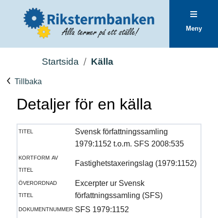
Meny
Startsida
Källa
Tillbaka
Detaljer för en källa
titel
Svensk författningssamling
1979:1152 t.o.m. SFS 2008:535
kortform av
Fastighetstaxeringslag (1979:1152)
titel
överordnad
Excerpter ur Svensk
titel
författningssamling (SFS)
dokumentnummer
SFS 1979:1152