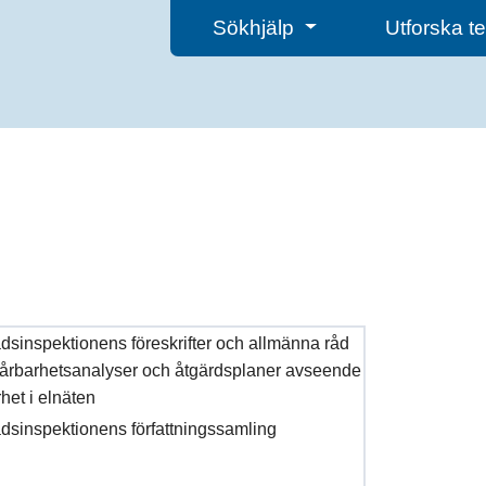
Sökhjälp
Utforska 
sinspektionens föreskrifter och allmänna råd
sårbarhetsanalyser och åtgärdsplaner avseende
het i elnäten
sinspektionens författningssamling