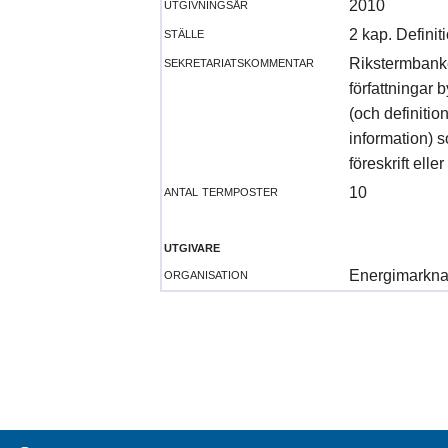
utgivningsår
2010
ställe
2 kap. Definit
sekretariatskommentar
Rikstermbanken
författningar 
(och definiti
information) 
föreskrift eller
antal termposter
10
utgivare
organisation
Energimarkna