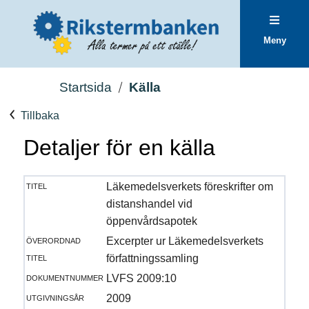
Meny
Startsida
Källa
Tillbaka
Detaljer för en källa
titel
Läkemedelsverkets föreskrifter om
distanshandel vid
öppenvårdsapotek
överordnad
Excerpter ur Läkemedelsverkets
titel
författningssamling
dokumentnummer
LVFS 2009:10
utgivningsår
2009