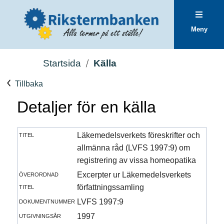
Meny
Startsida
Källa
Tillbaka
Detaljer för en källa
titel
Läkemedelsverkets föreskrifter och
allmänna råd (LVFS 1997:9) om
registrering av vissa homeopatika
överordnad
Excerpter ur Läkemedelsverkets
titel
författningssamling
dokumentnummer
LVFS 1997:9
utgivningsår
1997