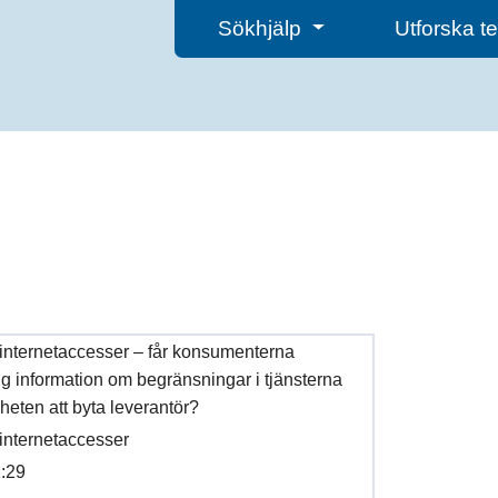
Sökhjälp
Utforska 
internetaccesser – får konsumenterna
ydlig information om begränsningar i tjänsterna
heten att byta leverantör?
internetaccesser
:29