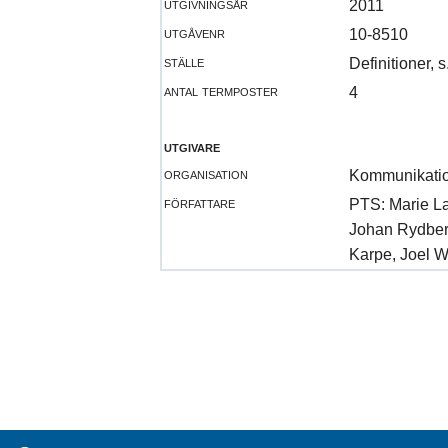
utgivningsår
2011
utgåvenr
10-8510
ställe
Definitioner, 
antal termposter
4
utgivare
organisation
Kommunikati
författare
PTS: Marie La
Johan Rydber
Karpe, Joel W