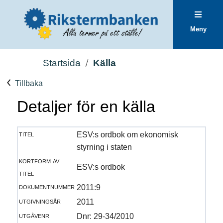
Meny
Startsida
Källa
Tillbaka
Detaljer för en källa
titel
ESV:s ordbok om ekonomisk
styrning i staten
kortform av
ESV:s ordbok
titel
dokumentnummer
2011:9
utgivningsår
2011
utgåvenr
Dnr: 29-34/2010