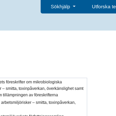
Sökhjälp
Utforska 
ets föreskrifter om mikrobiologiska
r – smitta, toxinpåverkan, överkänslighet samt
 tillämpningen av föreskrifterna
arbetsmiljörisker – smitta, toxinpåverkan,