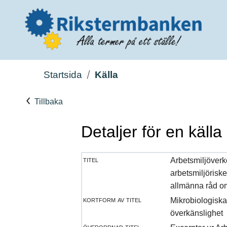
Startsida
Källa
Tillbaka
Detaljer för en källa
titel
Arbetsmiljöverk
arbetsmiljöriske
allmänna råd om
kortform av titel
Mikrobiologiska 
överkänslighet
överordnad titel