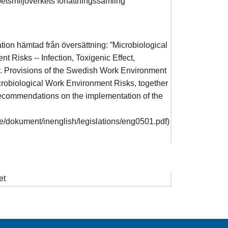
betsmiljöverkets författningssamling
tion hämtad från översättning: ”Microbiological
 Risks -- Infection, Toxigenic Effect,
y. Provisions of the Swedish Work Environment
crobiological Work Environment Risks, together
ecommendations on the implementation of the
se/dokument/inenglish/legislations/eng0501.pdf)
et