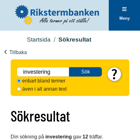
Meny
Startsida
Sökresultat
Tillbaka
Sök
enbart bland termer
även i all annan text
Sökresultat
Din sökning på
investering
gav
12
träffar.