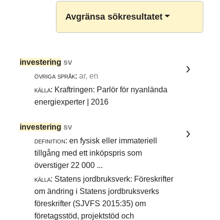
Avgränsa sökresultatet
Välj källspråk för sökordet
svenska (12)
investering
sv
Visa termposter där
definitioner
övriga språk:
ar, en
på följande språk ingår
källa:
Kraftringen: Parlör för nyanlända
svenska (10)
energiexperter | 2016
engelska (1)
investering
sv
Visa termposter där
termer
på
definition:
en fysisk eller immateriell
följande språk ingår
tillgång med ett inköpspris som
svenska (12)
överstiger 22 000 ...
engelska (3)
källa:
Statens jordbruksverk: Föreskrifter
arabiska (1)
om ändring i Statens jordbruksverks
föreskrifter (SJVFS 2015:35) om
företagsstöd, projektstöd och